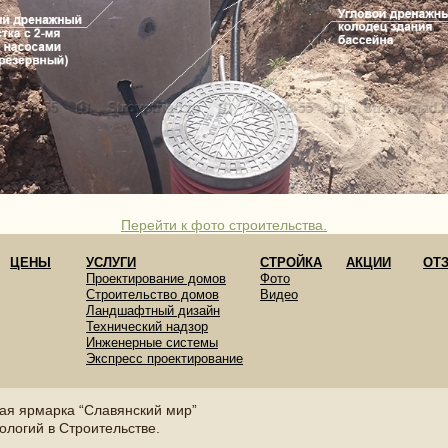
Перейти к фото строительства.
ЦЕНЫ
УСЛУГИ
СТРОЙКА
АКЦИИ
ОТ
Проектирование домов
Фото
Строительство домов
Видео
Ландшафтный дизайн
Технический надзор
Инженерные системы
Экспресс проектирование
ная ярмарка “Славянский мир”
ологий в Строительстве.