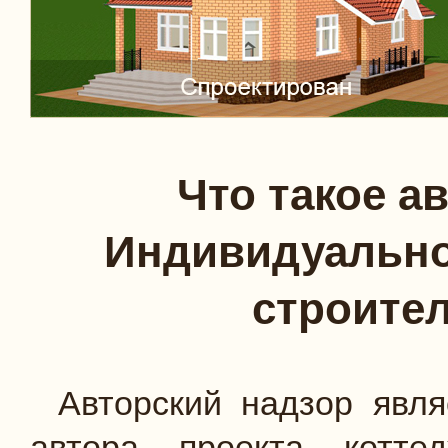
Что такое а
Индивидуально
строите
Авторский надзор явля
автора проекта котте