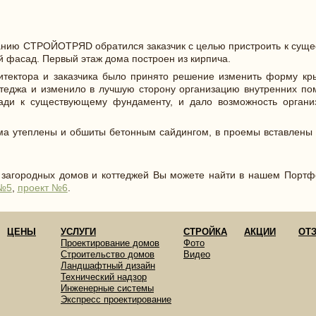
мпанию СТРОЙОТРЯD обратился заказчик с целью пристроить к сущ
й фасад. Первый этаж дома построен из кирпича.
итектора и заказчика было принято решение изменить форму кр
оттеджа и изменило в лучшую сторону организацию внутренних п
ади к существующему фундаменту, и дало возможность организ
ма утеплены и обшиты бетонным сайдингом, в проемы вставлены
 загородных домов и коттеджей Вы можете найти в нашем Порт
 №5
,
проект №6
.
ЦЕНЫ
УСЛУГИ
СТРОЙКА
АКЦИИ
ОТ
Проектирование домов
Фото
Строительство домов
Видео
Ландшафтный дизайн
Технический надзор
Инженерные системы
Экспресс проектирование