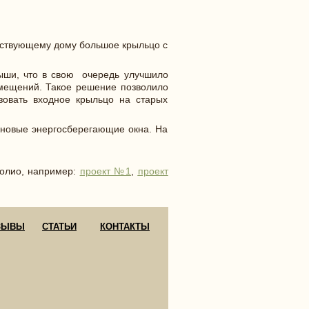
ествующему дому большое крыльцо с
ыши, что в свою очередь улучшило
омещений. Такое решение позволило
овать входное крыльцо на старых
 новые энергосберегающие окна. На
фолио, например:
проект №1
,
проект
ЗЫВЫ
СТАТЬИ
КОНТАКТЫ